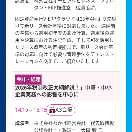
講演者
株式会社オービックビジネスコンサル
タントERP推進室 猪瀬 良亮
固定資産奉行V ERPクラウドは25年4月より先駆
けて新リース会計基準に対応しました。 適用前
の準備から適用初年度の遡及計算、適用後の運
用や決算における注記作成、そしてAIを活用し
たリース資産の判定機能まで、新リース会計基
準の対応に向けて必要な管理手法をデモンスト
レーションを交えて、ご紹介いたします
会計・経理
2026年税制改正大綱解説！」中堅・中小
企業実務への影響を中心に
14:15～15:15
A3会場
講演者
株式会社わかば経営会計 代表取締役
公認会計士・税理士 大磯 毅 氏