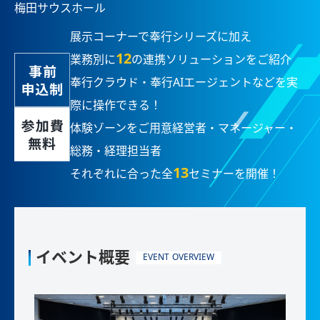
梅田サウスホール
展示コーナーで奉行シリーズに加え
12
業務別に
の連携ソリューションをご紹介
奉行クラウド・奉行AIエージェントなどを実
際に操作できる！
体験ゾーンをご用意経営者・マネージャー・
総務・経理担当者
13
それぞれに合った全
セミナーを開催！
イベント概要
EVENT OVERVIEW