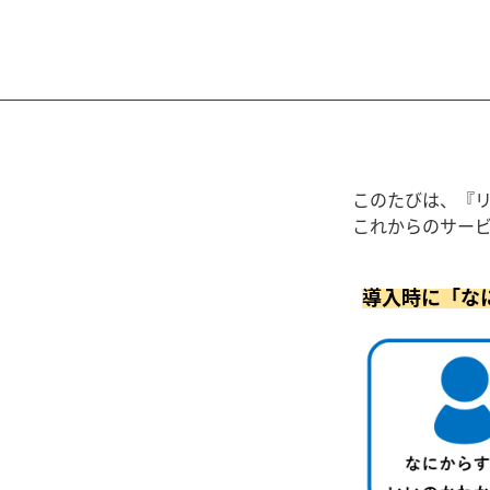
このたびは、『
これからのサー
導入時に「な