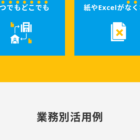
つでもどこでも
紙やExcelが
なく
業務別活用例