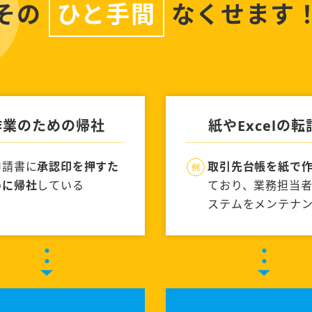
その
ひと手間
なくせます
作業のための帰社
紙やExcelの転
申請書に
承認印を押すた
取引先台帳を紙で
めに帰社
している
ており、業務担当
ステムをメンテナ