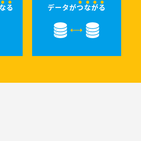
なる
データが
つながる