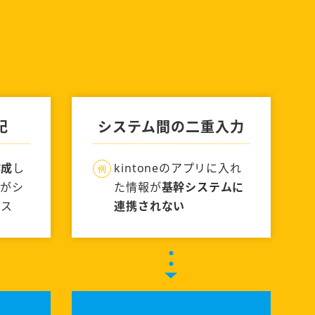
！
記
システム間の二重入力
作成
し
kintoneのアプリに入れ
者がシ
た情報が
基幹システムに
ンス
連携されない