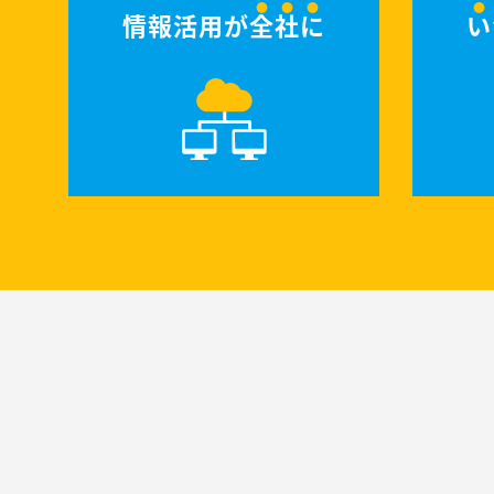
情報活用が
全社に
い