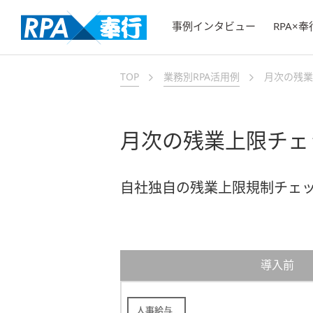
事例インタビュー
RPA×
TOP
業務別RPA活用例
月次の残業
月次の残業上限チェ
自社独自の残業上限規制チェ
導入前