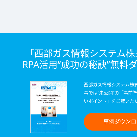
「西部ガス情報システム株
RPA活用“成功の秘訣”無料
西部ガス情報システム株
事では”未公開”の「事前
いポイント」をご覧いた
事例ダウンロ