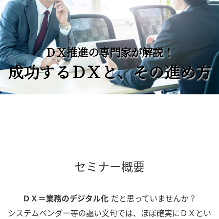
ＤＸ推進の専門家が解説！
成功するＤＸと、その進め方
セミナー概要
ＤＸ＝業務のデジタル化
だと思っていませんか？
システムベンダー等の謳い文句では、ほぼ確実にＤＸとい