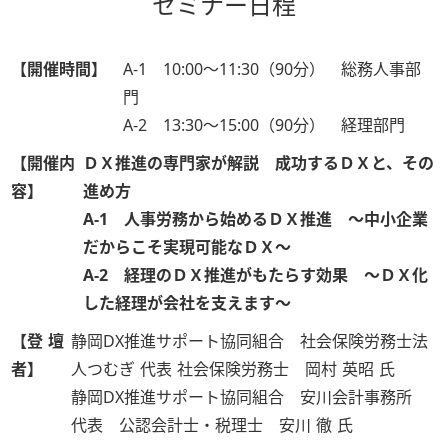
セミナー日程
【開催時間】
A-1 10:00～11:30（90分） 総務人事部
門
A-2 13:30～15:00（90分） 経理部門
【開催内
ＤＸ推進の専門家が解説 成功するＤＸと、その
容】
進め方
A-1 人事労務から始めるＤＸ推進 ～中小企業
だからこそ実現可能なＤＸ～
A-2 経理のＤＸ推進がもたらす効果 ～ＤＸ化
した経理が会社を支えます～
【登 壇
静岡DX推進サポート協同組合 社会保険労務士法
者】
人つむぎ 代表 社会保険労務士 岡村 英昭 氏
静岡DX推進サポート協同組合 安川会計事務所
代表 公認会計士・税理士 安川 徹 氏