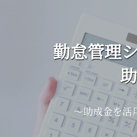
勤怠管理シ
助
～助成金を活