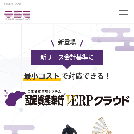
勘定奉行のOBC
新登場
複雑かつ手間のかかる
連結会計業務
を
新登場
新リース会計基準対応の第一歩！
新登場
“リース識別”を
AIエージェントが支援・代行する
【2027年以降】改正労働基準法ポータル
あらゆるサービス・
新リース会計基準に
AIエージェント
今も、これからも。お客様の業務にあんしんを。
まとめてチェック！
データとつながる
と乗り越える！
最小コスト
で対応できる！
2027年以降
リース識別を圧倒的に効率化し、対応業務を次のフローへ
改正労働基準法対策
の
予定されている改正労働基準法の概要や実務対応などの情報を
まとめたポータルサイトです。
さあ、基幹システムを次のステージへ。
CM放映中