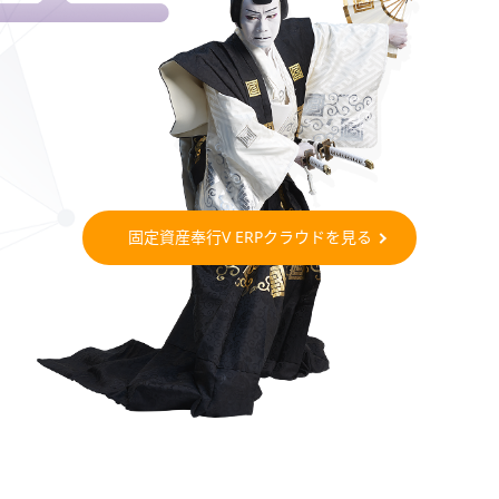
奉行V ERP クラウドを見る
奉行AIエージェント 連結会計支援クラウド
奉行AIエージェント 新リース会計識別クラウド詳しくはこ
「奉行Edge 請求書DXクラウド」、
詳しくはこちら
【2027年以降】
ちら
詳しくはこちら
改正労働基準法ポータルサイトはこちら
固定資産奉行V ERPクラウドを見る