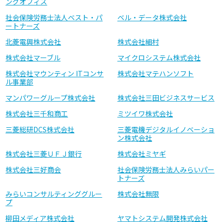
ングオフィス
社会保険労務士法人ベスト・パ
ベル・データ株式会社
ートナーズ
北菱電興株式会社
株式会社細村
株式会社マーブル
マイクロシステム株式会社
株式会社マウンティン ITコンサ
株式会社マテハンソフト
ル事業部
マンパワーグループ株式会社
株式会社三田ビジネスサービス
株式会社三千和商工
ミツイワ株式会社
三菱総研DCS株式会社
三菱電機デジタルイノベーショ
ン株式会社
株式会社三菱ＵＦＪ銀行
株式会社ミヤギ
株式会社三好商会
社会保険労務士法人みらいパー
トナーズ
みらいコンサルティンググルー
株式会社無限
プ
柳田メディア株式会社
ヤマトシステム開発株式会社