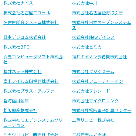
株式会社ナイス
株式会社中川
株式会社名古屋エコール
株式会社名古屋証券取引所
名古屋総合システム株式会社
株式会社日本オープンシステム
ズ
日本デジコム株式会社
株式会社Newデイシス
株式会社BTC
株式会社ヒミカ
百五コンピュータソフト株式会
福井キヤノン事務機株式会社
社
福井ネット株式会社
株式会社フジシステム
富士フイルムBI福井株式会社
株式会社フューチャーイン
株式会社プラス・アルファ
株式会社プレシード
碧海信用金庫
株式会社マイクロリンク
松阪興産株式会社
株式会社松阪電子計算センター
株式会社ミエデンシステムソリ
三重リコピー株式会社
ューション
ミカワリコピー販売株式会社
三谷産業株式会社