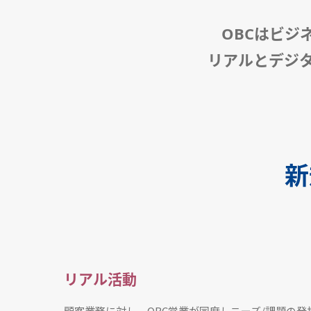
OBCはビジ
リアルとデジ
新
リアル活動
顧客業務に対し、OBC営業が同席しニーズ/課題の