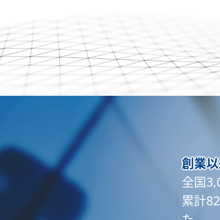
創業以
全国3
累計8
た。