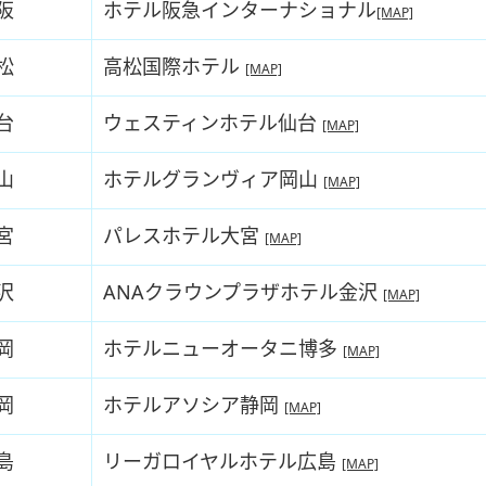
阪
ホテル阪急インターナショナル
[MAP]
松
高松国際ホテル
[MAP]
台
ウェスティンホテル仙台
[MAP]
山
ホテルグランヴィア岡山
[MAP]
宮
パレスホテル大宮
[MAP]
沢
ANAクラウンプラザホテル金沢
[MAP]
岡
ホテルニューオータニ博多
[MAP]
岡
ホテルアソシア静岡
[MAP]
島
リーガロイヤルホテル広島
[MAP]