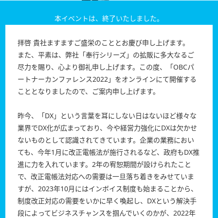
本イベントは、終了いたしました。
拝啓 貴社ますますご盛栄のこととお慶び申し上げます。
また、平素は、弊社「奉行シリーズ」の拡販に多大なるご
尽力を賜り、心より御礼申し上げます。この度、「OBCパ
ートナーカンファレンス2022」をオンラインにて開催する
こととなりましたので、ご案内申し上げます。
昨今、「DX」という言葉を耳にしない日はないほど様々な
業界でDX化が広まっており、今や経営力強化にDXは欠かせ
ないものとして認識されてきています。企業の業務におい
ても、今年1月に改正電帳法が施行されるなど、政府もDX推
進に力を入れています。2年の宥恕期間が設けられたこと
で、改正電帳法対応への需要は一旦落ち着きをみせていま
すが、2023年10月にはインボイス制度も始まることから、
制度改正対応の需要をいかに早く喚起し、DXという解決手
段によってビジネスチャンスを掴んでいくのかが、2022年