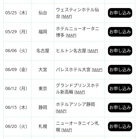
ウェスティンホテル仙
05/25（木）
仙台
お申し込み
台
[MAP]
ホテルニューオータニ
05/29（月）
福岡
お申し込み
博多
[MAP]
06/06（火）
名古屋
ヒルトン名古屋
お申し込み
[MAP]
06/09（金）
大宮
パレスホテル大宮
お申し込み
[MAP]
グランドプリンスホテ
06/12（月）
東京
お申し込み
ル新高輪
[MAP]
ホテルアソシア静岡
06/15（木）
静岡
お申し込み
[MAP]
ニューオータニイン札
06/20（火）
札幌
お申し込み
幌
[MAP]