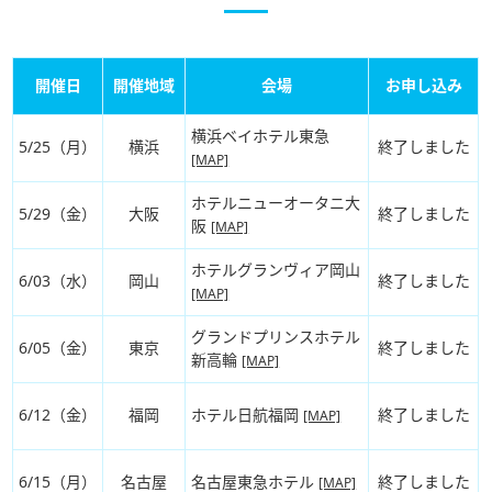
開催日
開催地域
会場
お申し込み
横浜ベイホテル東急
5/25（月）
横浜
終了しました
[MAP]
ホテルニューオータニ大
5/29（金）
大阪
終了しました
阪
[MAP]
ホテルグランヴィア岡山
6/03（水）
岡山
終了しました
[MAP]
グランドプリンスホテル
6/05（金）
東京
終了しました
新高輪
[MAP]
6/12（金）
福岡
ホテル日航福岡
終了しました
[MAP]
6/15（月）
名古屋
名古屋東急ホテル
終了しました
[MAP]