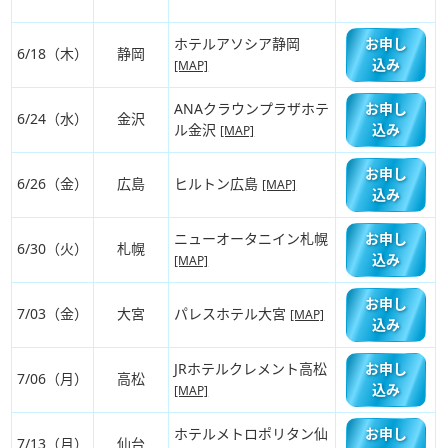
ホテルアソシア静岡
お申し
6/18（木）
静岡
込み
[MAP]
ANAクラウンプラザホテ
お申し
6/24（水）
金沢
ル金沢
込み
[MAP]
お申し
6/26（金）
広島
ヒルトン広島
[MAP]
込み
ニューオータニイン札幌
お申し
6/30（火）
札幌
込み
[MAP]
お申し
7/03（金）
大宮
パレスホテル大宮
[MAP]
込み
JRホテルクレメント高松
お申し
7/06（月）
高松
込み
[MAP]
ホテルメトロポリタン仙
お申し
7/13（月）
仙台