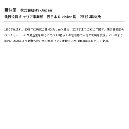
■執筆：
株式会社MS-Japan
神谷 年秋氏
執行役員 キャリア事業部 西日本 Division長
1980年生まれ。2008年に株式会社MS-Japan入社後、2018年までの約10年間で、関東首都圏の
ベンチャー・IPO準備企業を中心にのべ300名以上の管理部門人材の転職を支援。2019年より
関西、2020年より東海も含む西日本エリアを管轄する西日本事業部長として従事。