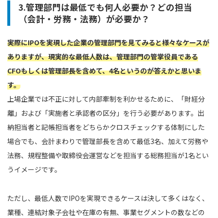
3.管理部門は最低でも何人必要か？どの担当
（会計・労務・法務）が必要か？
実際にIPOを実現した企業の管理部門を見てみると様々なケースが
ありますが、現実的な最低人数は、管理部門の管掌役員である
CFOもしくは管理部長を含めて、4名というのが答えかと思いま
す。
上場企業では不正に対して内部牽制を利かせるために、「財経分
離」および「実施者と承認者の区分」を行う必要があります。出
納担当者と記帳担当者をどちらかクロスチェックする体制にした
場合でも、会計まわりで管理部長を含めて最低3名、加えて労務や
法務、規程整備や取締役会運営などを担当する総務担当が1名とい
うイメージです。
ただし、最低人数でIPOを実現できるケースは決して多くはなく、
業種、連結対象子会社や在庫の有無、事業セグメントの数などの