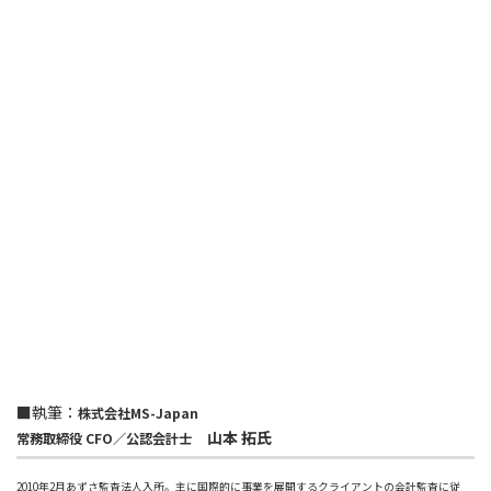
■執筆：
株式会社MS-Japan
山本 拓氏
常務取締役 CFO／公認会計士
2010年2月あずさ監査法人入所。主に国際的に事業を展開するクライアントの会計監査に従