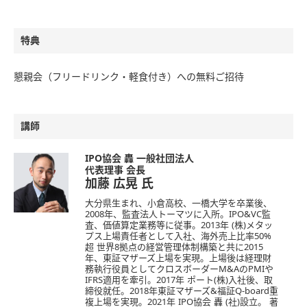
特典
懇親会（フリードリンク・軽食付き）への無料ご招待
講師
IPO協会 轟 一般社団法人
代表理事 会長
加藤 広晃
氏
大分県生まれ、小倉高校、一橋大学を卒業後、
2008年、監査法人トーマツに入所。IPO&VC監
査、価値算定業務等に従事。2013年 (株)メタッ
プス上場責任者として入社、海外売上比率50%
超 世界8拠点の経営管理体制構築と共に2015
年、東証マザーズ上場を実現。上場後は経理財
務執行役員としてクロスボーダーM&AのPMIや
IFRS適用を牽引。2017年 ポート(株)入社後、取
締役就任。2018年東証マザーズ&福証Q-board重
複上場を実現。2021年 IPO協会 轟 (社)設立。 著