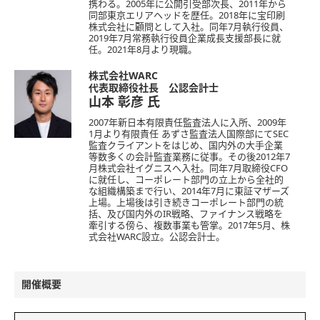
携わる。2005年に公開引受部次長、2011年から
同部東京エリアヘッドを歴任。2018年に宝印刷
株式会社に顧問として入社。同年7月執行役員、
2019年7月常務執行役員企業成長支援部長に就
任。2021年8月より現職。
株式会社WARC
代表取締役社長 公認会計士
山本 彰彦
氏
2007年新日本有限責任監査法人に入所、2009年
1月より有限責任 あずさ監査法人国際部にてSEC
監査クライアントをはじめ、国内外の大手企業
等数多くの会計監査業務に従事。その後2012年7
月株式会社イグニスへ入社。同年7月取締役CFO
に就任し、コーポレート部門の立上から全社的
な組織構築まで行い、2014年7月に東証マザーズ
上場。上場後は引き続きコーポレート部門の統
括、及び国内外のIR戦略、ファイナンス戦略を
牽引する傍ら、複数事業も管掌。2017年5月、株
式会社WARC設立。公認会計士。
開催概要