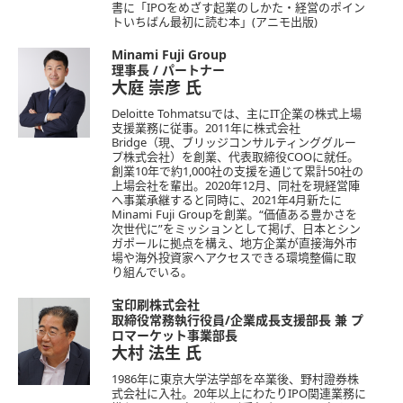
書に「IPOをめざす起業のしかた・経営のポイン
トいちばん最初に読む本」(アニモ出版)
Minami Fuji Group
理事長 / パートナー
大庭 崇彦
氏
Deloitte Tohmatsuでは、主にIT企業の株式上場
支援業務に従事。2011年に株式会社
Bridge（現、ブリッジコンサルティンググルー
プ株式会社）を創業、代表取締役COOに就任。
創業10年で約1,000社の支援を通じて累計50社の
上場会社を輩出。2020年12月、同社を現経営陣
へ事業承継すると同時に、2021年4月新たに
Minami Fuji Groupを創業。“価値ある豊かさを
次世代に”をミッションとして掲げ、日本とシン
ガポールに拠点を構え、地方企業が直接海外市
場や海外投資家へアクセスできる環境整備に取
り組んでいる。
宝印刷株式会社
取締役常務執行役員/企業成長支援部長 兼 プ
ロマーケット事業部長
大村 法生
氏
1986年に東京大学法学部を卒業後、野村證券株
式会社に入社。20年以上にわたりIPO関連業務に