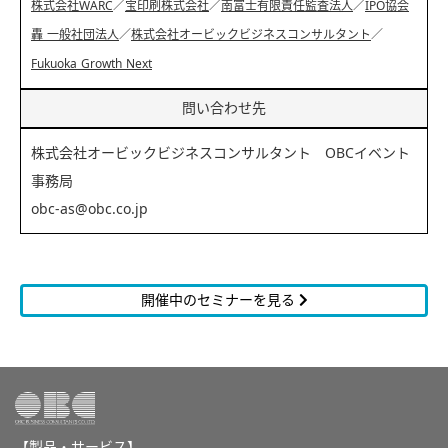
株式会社WARC
／
宝印刷株式会社
／
南富士有限責任監査法人
／
IPO協会
轟 一般社団法人
／
株式会社オービックビジネスコンサルタント
／
Fukuoka Growth Next
問い合わせ先
株式会社オービックビジネスコンサルタント OBCイベント
事務局
obc-as@obc.co.jp
開催中のセミナーを見る
【製品・サービス】