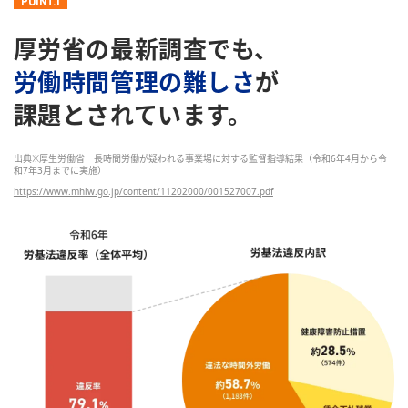
POINT.1
厚労省の最新調査でも、
労働時間管理の難しさ
が
課題とされています。
出典※厚生労働省 長時間労働が疑われる事業場に対する監督指導結果
（令和6年4月から令
和7年3月までに実施）
https://www.mhlw.go.jp/content/11202000/001527007.pdf