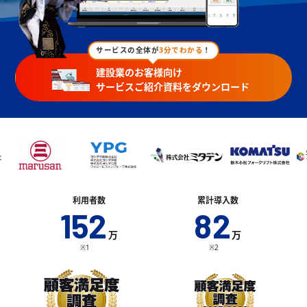
サービスの全体が
3分でわかる
！
建設業のお客様向け
サービスご紹介資料をダウンロード
利用者数
累計導入数
152
82
万
万
※1
※2