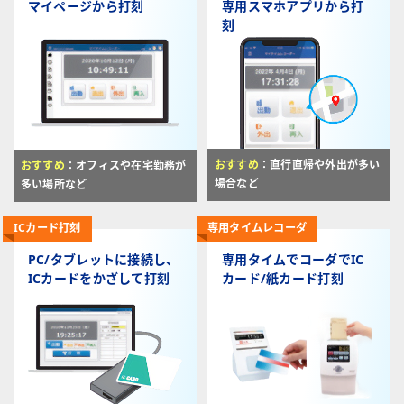
マイページから打刻
専用スマホアプリから
打
刻
おすすめ
：直行直帰や外出が多い
おすすめ
：オフィスや在宅勤務が
場合など
多い場所など
ICカード打刻
専用タイムレコーダ
PC/タブレットに
接続し、
専用タイムでコーダで
IC
ICカードを
かざして打刻
カード/紙カード
打刻