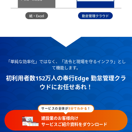
「単純な効率化」ではなく、「法令と現場を守るインフラ」とし
て機能します。
初利用者数152万人の奉行Edge 勤怠管理クラ
ウドにお任せあれ！
サービスの全体が
3分でわかる
！
建設業のお客様向け
サービスご紹介資料をダウンロード