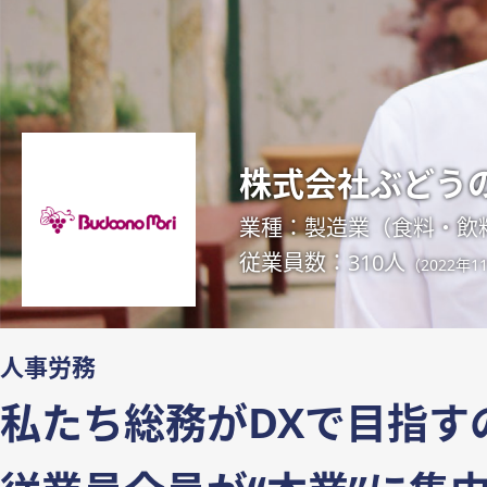
株式会社ぶどう
業種：製造業（食料・飲
従業員数：310人
（2022年
人事労務
私たち総務がDXで目指す