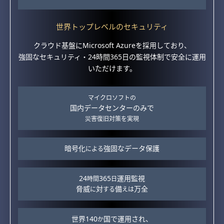
世界トップレベルのセキュリティ
クラウド基盤にMicrosoft Azureを採用しており、
強固なセキュリティ・24時間365日の監視体制で安全に運用
いただけます。
マイクロソフトの
国内データセンターのみで
災害復旧対策を実現
暗号化
強固なデータ保護
による
24
365
運用監視
時間
日
脅威
対
備
万全
に
する
えは
世界140
国で運用され、
か