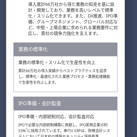
導入累計66万社から得た業務の知見を基に設
計・開発しており、業務を高いレベルで標準
化・スリム化できます。また、DX推進、IPO準
備、グループマネジメント、グローバル対応な
ど、中堅・上場企業に求められる業務要件に対
応し、貴社の競争力強化を支えます。
業務の標準化
業務の標準化・スリム化で生産性を向上
累計66万社の導入実績からベストプラクティスを追求
し、標準化・最適化された業務プロセス・業務処理機能
で生産性を向上します。
IPO準備・会計監査
IPO準備・内部統制対応、会計監査対応
IPOで必要な内部統制構築に貢献し、IPO実現企業の約
*
53%
に採用されています。奉行V ERPは、財務会計シス
テムにおいて日本初の情報セキュリティ評価基準