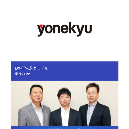
DX推進成功モデル
奉行V ERP