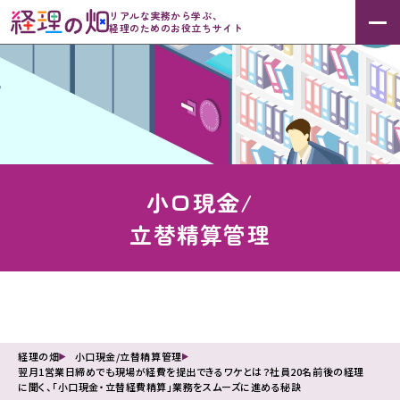
リアルな実務から学ぶ、
経理のためのお役立ちサイト
小口現金/
立替精算管理
経理の畑
小口現金/立替精算管理
翌月1営業日締めでも現場が経費を提出できるワケとは？社員20名前後の経理
に聞く、「小口現金・立替経費精算」業務をスムーズに進める秘訣