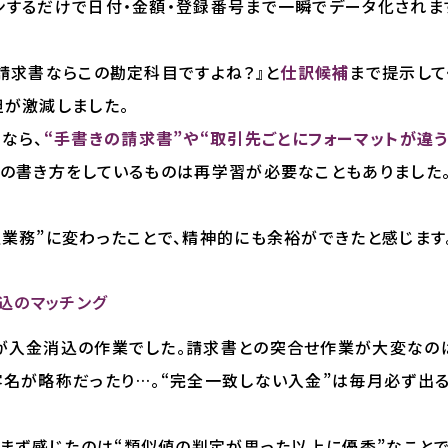
ンするだけで日付・金額・登録番号まで一瞬でデータ化されま
請求書ならこの勘定科目ですよね？』と
仕訳候補
まで提示して
担が激減しました。
なら、
“手書きの請求書”や“取引先ごとにフォーマットが違う
自の書き方をしているものは再学習が必要なこともありました
業務”に変わったことで、精神的にも余裕ができたと感じます。
消込のマッチング
が入金消込の作業でした。請求書との突合せ作業が大変なのは
客名が略称だったり…。“完全一致しない入金”は毎月必ず出
、まず感じたのは“類似値の判定が思った以上に優秀”なことで