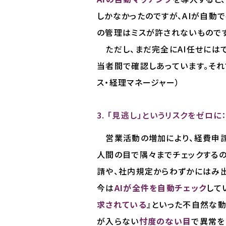
しかなかったのですが、AIが自動
の管理はミスが許されないもので
ただし、まだ完全にAI任せにはで
当者間で確認しあっています。それ
ス・経理マネージャー）
3. 「見逃し」というリスクをゼロ
営業活動の増加により、経費申請
人間の目で隅々までチェックする
請や、社内規定からわずかにはみ出
今は
AIが全件を自動チェック
して
求されている
』といった不自然な動
が入らない
忖度のない目
で異常を