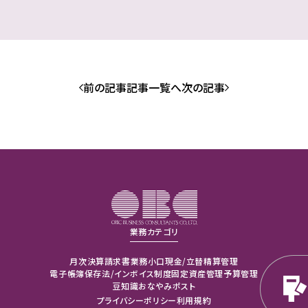
前の記事
記事一覧へ
次の記事
業務カテゴリ
月次決算
請求書業務
小口現金/立替精算管理
電子帳簿保存法/インボイス制度
固定資産管理
予算管理
豆知識
おなやみポスト
プライバシーポリシー
利用規約