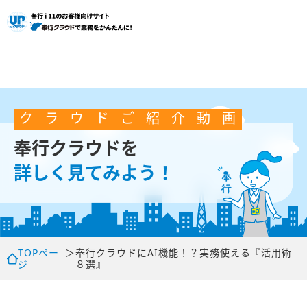
ク
ラ
ウ
ド
ご
紹
介
動
画
奉行クラウドを
詳しく見てみよう！
TOPペー
＞
奉行クラウドにAI機能！？実務使える『活用術
ジ
８選』