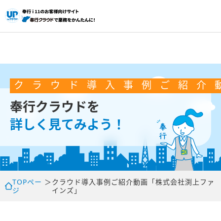
ク
ラ
ウ
ド
導
入
事
例
ご
紹
介
奉行クラウドを
詳しく見てみよう！
TOPペー
＞
クラウド
導入事例ご紹介動画「株式会社渕上ファ
ジ
インズ」