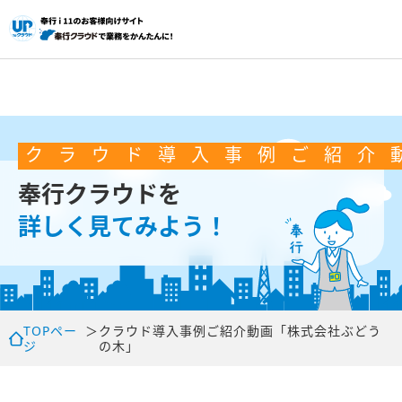
ク
ラ
ウ
ド
導
入
事
例
ご
紹
介
奉行クラウドを
詳しく見てみよう！
TOPペー
＞
クラウド
導入事例ご紹介動画「株式会社ぶどう
ジ
の木」