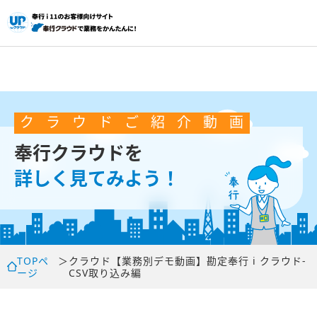
ク
ラ
ウ
ド
ご
紹
介
動
画
奉行クラウドを
詳しく見てみよう！
TOPペ
＞
クラウド
【業務別デモ動画】勘定奉行 i クラウド-
ージ
CSV取り込み編