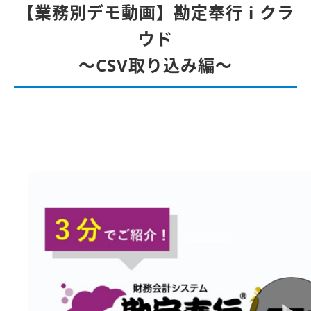
【業務別デモ動画】勘定奉行 i クラ
ウド
～CSV取り込み編～