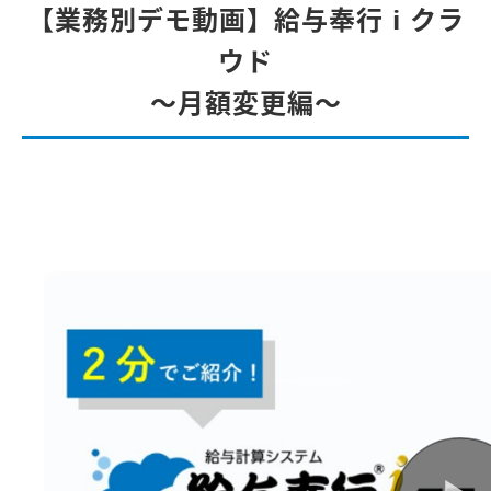
【業務別デモ動画】給与奉行 i クラ
ウド
～月額変更編～