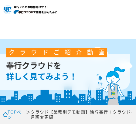
ク
ラ
ウ
ド
ご
紹
介
動
画
奉行クラウドを
詳しく見てみよう！
TOPペー
＞
クラウド
【業務別デモ動画】給与奉行 i クラウド-
ジ
月額変更編