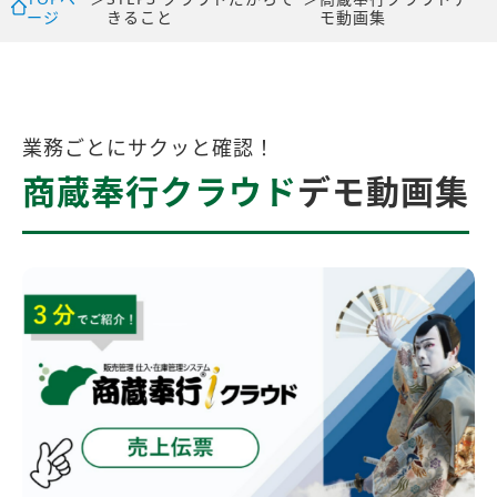
ージ
きること
モ動画集
業務ごとにサクッと確認！
商蔵奉行クラウド
デモ動画集