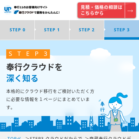
見積・価格の相談は
こちらから
STEP 0
STEP 1
STEP 2
STEP 3
S
T
E
P
3
奉行クラウドを
深く知る
本格的にクラウド移行をご検討いただく方
に必要な情報を
１ページにまとめていま
す。
TOPペ
＞
STEP3 クラウドだからで
＞
商蔵奉行クラウドデ