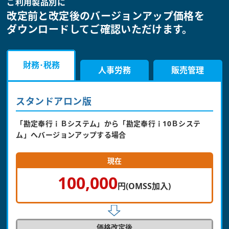
ご利用製品別に
改定前と改定後のバージョンアップ価格を
ダウンロードしてご確認いただけます。
バージョンアップ申込みはこちら
財務･税務
人事労務
販売管理
スタンドアロン版
「勘定奉行ｉＢシステム」から「勘定奉行ｉ10Ｂシステ
ム」へバージョンアップする場合
現在
100,000
円(OMSS加入)
価格改定後