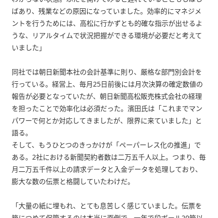
ばあり、残業などの原因になっていました。効率的にマネジメ
ントを行うためには、高松に行かずとも的確な指示が出せるよ
うな、リアルタイムで状況把握ができる環境が必要だと考えて
いました」
同社では朝日新聞本社の会計基準に則り、厳格な部門別会計を
行っている。経営上、毎月25日前後には月次決算の確定数値の
報告が必要となっていたが、朝日新聞高松販売株式会社の経理
を担ったことで効率化は必須だった。濱田氏は「これまでマン
パワーで何とか対応してきましたが、限界に来ていました」と
語る。
そして、もうひとつのきっかけが「ペーパーレス化の推進」で
ある。2社における新聞契約者数は二万五千人以上。つまり、毎
月二万五千件以上の請求データと入金データを処理しており、
膨大な数の伝票と格闘していたわけだ。
「大量の紙に埋もれ、とても息苦しく感じていました。伝票を