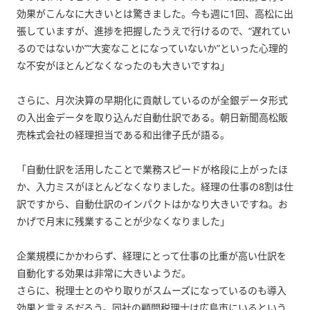
効果がこんなに大きいとは驚きました。今も週に1回、高松に出
張していますが、進捗を把握したうえで行けるので、“遅れてい
るのではないか”“大変なことになっていないか”といった心理的
な不安がほとんどなくなったのも大きいですね」
さらに、月次決算の早期化に貢献しているのが全銀データ形式
の入出金データを取り込んだ自動仕訳である。朝日新聞高松販
売株式会社の経理担当である和出律子氏が語る。
「自動仕訳を活用したことで業務スピードが格段に上がったほ
か、入力ミスがほとんどなくなりました。経理の仕事の8割は仕
訳ですから、自動仕訳のインパクトはかなり大きいですね。お
かげで月末に残業することが少なくなりました」
企業規模にかかわらず、経理にとって仕事の比重が高い仕訳を
自動化する効果は非常に大きいようだ。
さらに、税理士とのやり取りがスムーズになっているのも導入
効果と言えるだろう。同社の顧問税理士は広島市にいるという