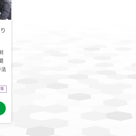
取り
制
間
手法
対策