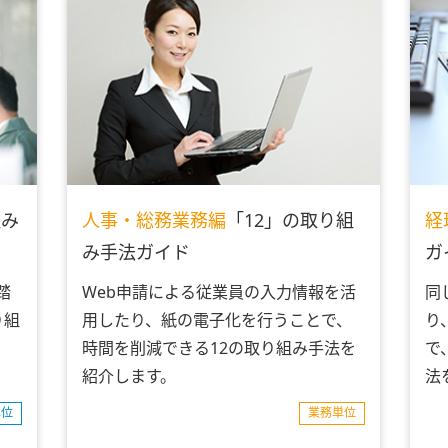
組み
人事・総務業務編
「12」の取り組
経
み手法ガイド
ガ
踏
Web申請による従業員の入力情報を活
同
り組
用したり、紙の電子化を行うことで、
り
時間を削減できる12の取り組み手法を
で
紹介します。
法
単位
業務単位