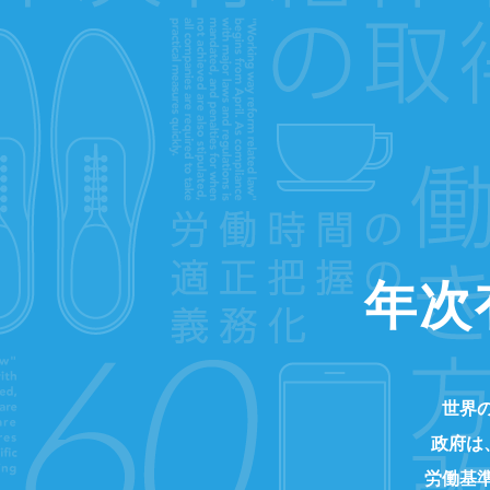
年次
世界
政府は
労働基