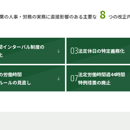
8
業の人事・労務の実務に直接影響のある主要な
つの改正
間インターバル制度の
03
法定休日の
特定義務化
化
の労働時間
法定労働時間
週44時間
07
ルールの見直し
特例措置の廃止