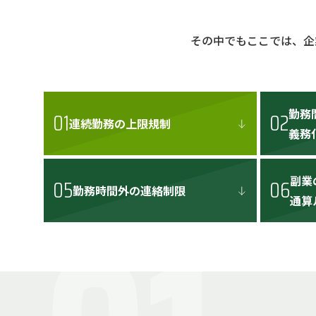
その中でもここでは、企
勤務
01
02
連続勤務の
上限規制
義務
副業
05
06
勤務時間外の
連絡制限
通算