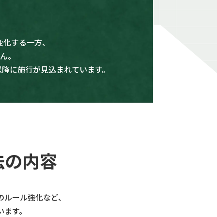
変化する一方、
ん。
以降に施行が見込まれています。
法の内容
のルール強化など、
います。