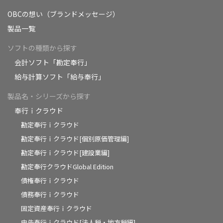
OBCの想い（ブランドメッセージ）
製品一覧
ソフトの種類から探す
会計ソフト「勘定奉行」
給与計算ソフト「給与奉行」
製品名・シリーズから探す
奉行ｉクラウド
勘定奉行ｉクラウド
勘定奉行ｉクラウド[個別原価管理編]
勘定奉行ｉクラウド[建設業編]
勘定奉行クラウドGlobal Edition
債権奉行ｉクラウド
債務奉行ｉクラウド
固定資産奉行ｉクラウド
申告奉行ｉクラウド[法人税・地方税編]