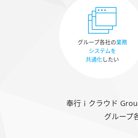
グループ各社の
業務
システムを
共通化
したい
奉行ｉクラウド Group 
グループ