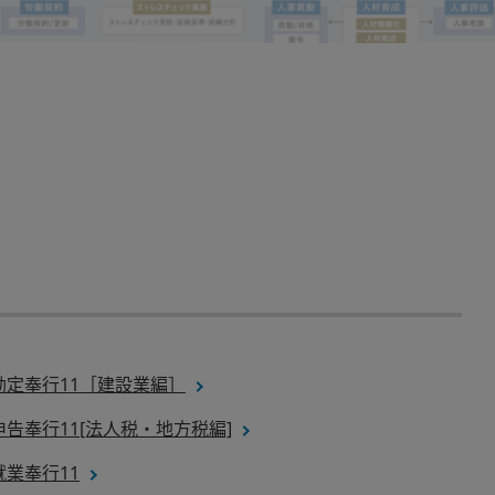
勘定奉行11［建設業編］
申告奉行11[法人税・地方税編]
就業奉行11