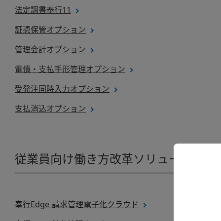
法定調書奉行11
証憑保管オプション
管理会計オプション
電債・支払手形管理オプション
受発注同時入力オプション
支払消込オプション
従業員向け働き方改革ソリューション
奉行Edge 請求管理電子化クラウド