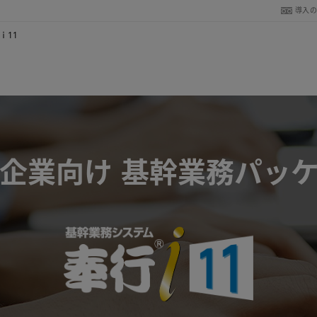
導入
ｉ11
企業向け 基幹業務パッ