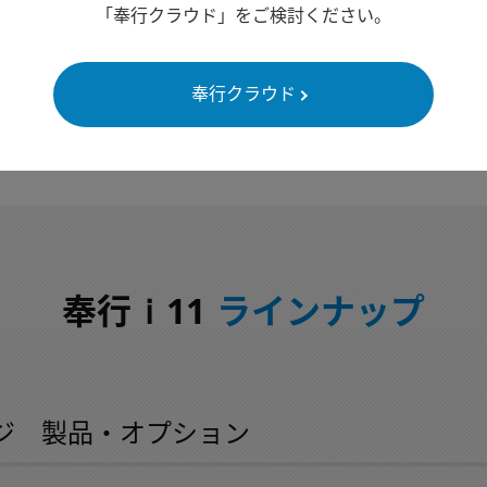
奉行Edge 給与明細電子化クラウド
「奉行クラウド」をご検討ください。
奉行クラウド
ｉ
奉行
11
ラインナップ
ジ 製品・オプション