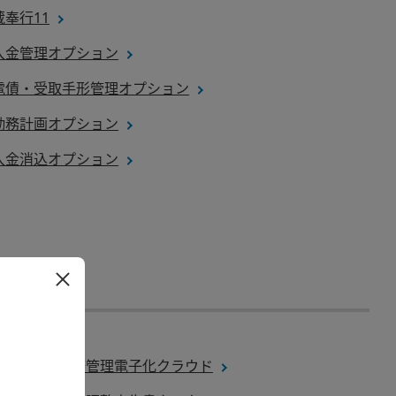
蔵奉行11
入金管理オプション
電債・受取手形管理オプション
勤務計画オプション
入金消込オプション
奉行Edge 労務管理電子化クラウド