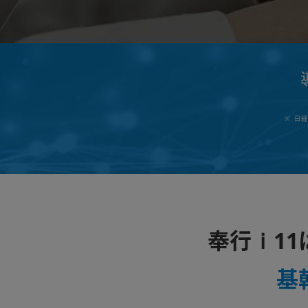
※ 日経
ｉ
奉行
1
基