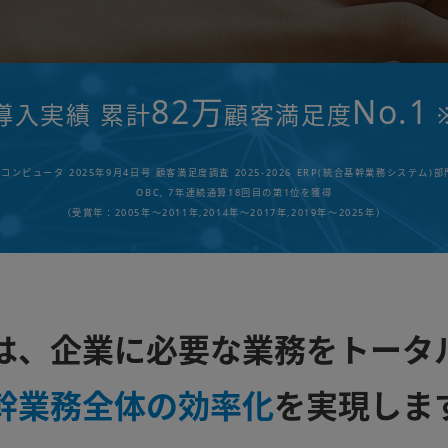
82万
No.1
導入実績 累計
顧客満足度
コンピュータ 2025年9月4日号 顧客満足度調査 2025-2026 ERP(統合基幹業務システム)
OBC, 7年連続通算18回目の第1位を獲得
（受賞年：2005年～2011年,2014年～2017年,2019年～2025年）
1は、企業に必要な業務をトータ
幹業務全体の効率化
を実現しま