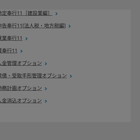
勘定奉行11［建設業編］
申告奉行11[法人税・地方税編]
就業奉行11
蔵奉行11
入金管理オプション
電債・受取手形管理オプション
勤務計画オプション
入金消込オプション