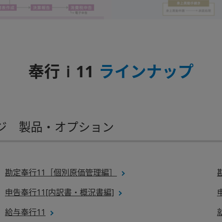
ｉ
奉行
11
ラインナップ
ジ 製品・オプション
勘定奉行11［個別原価管理編］
申告奉行11[内訳書・概況書編]
給与奉行11