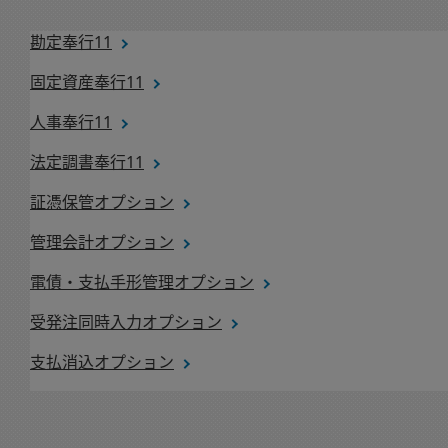
勘定奉行11
固定資産奉行11
人事奉行11
法定調書奉行11
証憑保管オプション
管理会計オプション
電債・支払手形管理オプション
受発注同時入力オプション
支払消込オプション