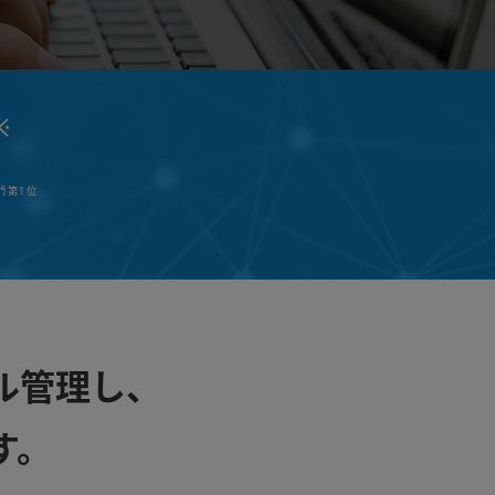
※
部門第1位
ル管理し、
す。