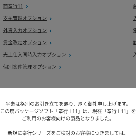
商奉行11
支払管理オプション
外貨入力オプション
賃金改定オプション
売上仕入同時入力オプション
個別案件管理オプション
 クラウドサービス
平素は格別のお引き立てを賜り、厚く御礼申し上げます。
この度パッケージソフト「奉行 i 11」は、現在「奉行 i 11」を
ご利用のお客様向けの製品となりました。
奉行Edge 支払管理電子化クラウド
新規に奉行シリーズをご検討のお客様につきましては、