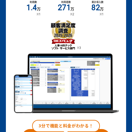
利用数
利用者数
累計導入数
1.4
271
82
万
万
万
※1
※2
※1
※3
3分で機能と料金がわかる！