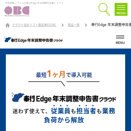
年末調整システムの奉行Edge 年末調整申告書クラウド
奉行Edge 年末調整申告
クラウド会計ソフト勘定奉行OBC
製品一覧
1
ヶ月
最短
で導入可能
従
業
員
担
当
者
業務
迷わず使えて、
も
も
負荷から解放