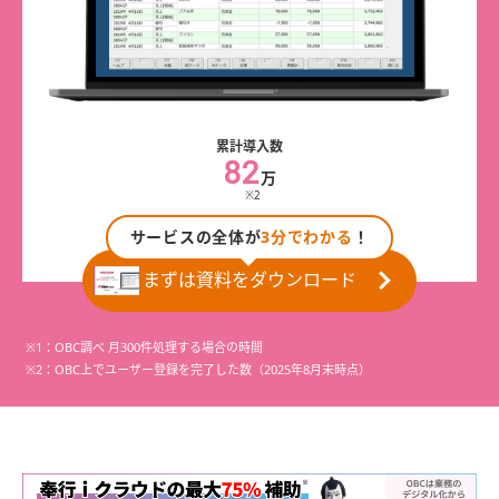
累計導入数
82
万
※2
サービスの全体が
3分でわかる
！
まずは資料をダウンロード
※1：OBC調べ 月300件処理する場合の時間
※2：OBC上でユーザー登録を完了した数（2025年8月末時点）