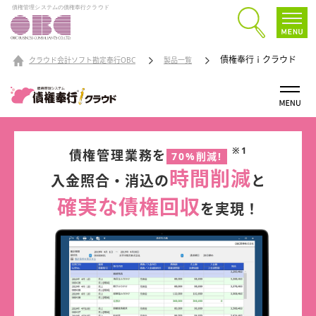
債権管理システムの債権奉行クラウド
債権奉行ｉクラウド
クラウド会計ソフト勘定奉行OBC
製品一覧
※1
債権管理業務を
70%削減!
時間削減
入金照合・消込の
と
確実な債権回収
を実現！