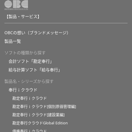
【製品・サービス】
OBCの想い（ブランドメッセージ）
製品一覧
ソフトの種類から探す
会計ソフト「勘定奉行」
給与計算ソフト「給与奉行」
製品名・シリーズから探す
奉行ｉクラウド
勘定奉行ｉクラウド
勘定奉行ｉクラウド[個別原価管理編]
勘定奉行ｉクラウド[建設業編]
勘定奉行クラウドGlobal Edition
債権奉行ｉクラウド