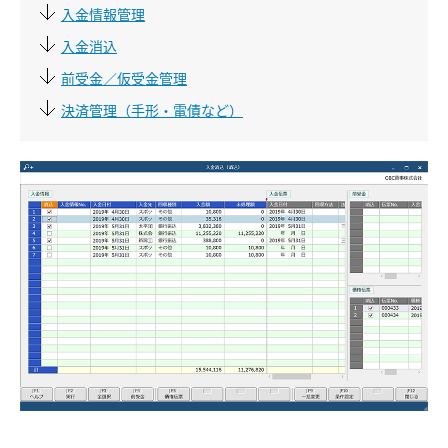
入金情報管理
入金消込
前受金／仮受金管理
決済管理（手形・電債など）