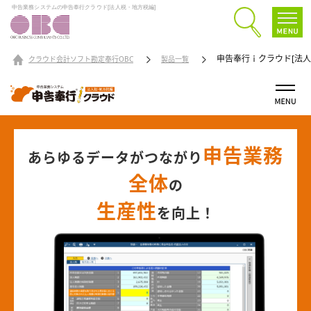
申告業務システムの申告奉行クラウド[法人税・地方税編]
申告奉行ｉクラウド[法人
クラウド会計ソフト勘定奉行OBC
製品一覧
申告業務
あらゆるデータがつながり
全体
の
生産性
を向上！