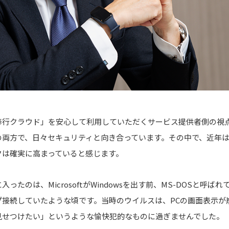
奉行クラウド」を安心して利用していただくサービス提供者側の視
の両方で、日々セキュリティと向き合っています。その中で、近年は
クは確実に高まっていると感じます。
ったのは、MicrosoftがWindowsを出す前、MS-DOSと呼
プ接続していたような頃です。当時のウイルスは、PCの画面表示が
見せつけたい」というような愉快犯的なものに過ぎませんでした。