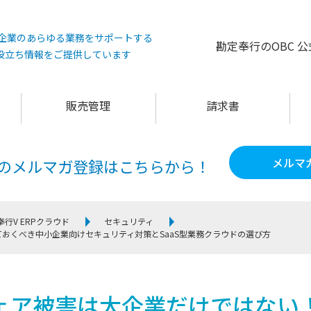
°は企業のあらゆる業務をサポートする
勘定奉行のOBC 
役立ち情報をご提供しています
販売管理
請求書
メルマ
60のメルマガ登録は
こちらから！
奉行V ERPクラウド
セキュリティ
おくべき中小企業向けセキュリティ対策とSaaS型業務クラウドの選び方
ェア被害は大企業だけではない