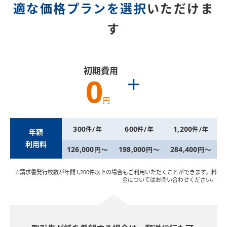
適な価格プランを選択
いただけま
す
初期費用
＋
0
円
300
600
1,200
件/年
件/年
件/年
年額
利用料
126,000
198,000
284,400
円～
円～
円～
※請求書発行枚数が年間1,200件以上の場合もご利用いただくことができます。料
金についてはお問い合わせください。