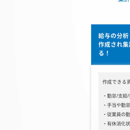
給与の分析
作成され集
る！
作成できる
勤怠/支給
手当や勤
従業員の
有休消化