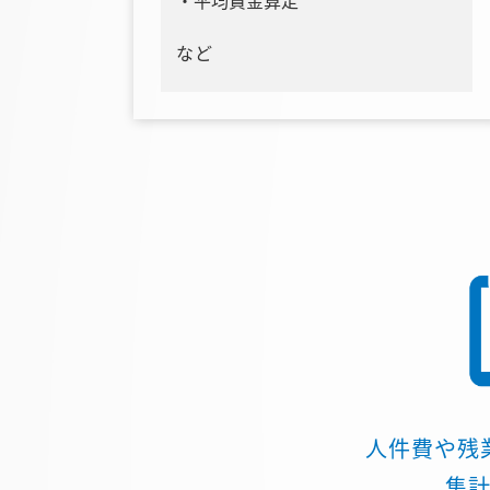
平均賃金算定
など
人件費や残
集