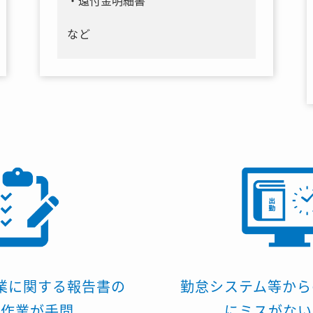
還付金明細書
など
業に関する報告書の
勤怠システム等から
計作業が手間
に
ミスがない