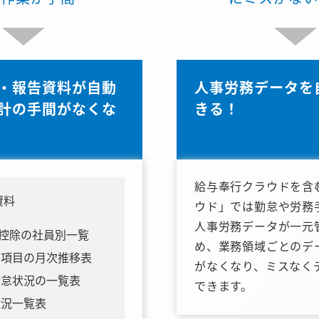
・報告資料が自動
人事労務データを
計の手間がなくな
きる！
給与奉行クラウドを含
資料
ウド」では勤怠や労務
人事労務データが一元
/控除の社員別一覧
め、業務領域ごとのデ
怠項目の月次推移表
がなくなり、ミスなく
勤怠状況の一覧表
できます。
状況一覧表