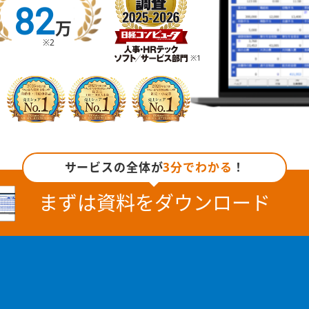
82
万
※2
※1
サービスの全体が
3分でわかる
！
まずは資料をダウンロード