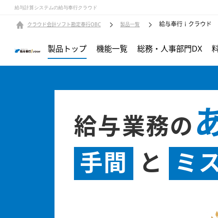
給与計算システムの給与奉行クラウド
給与奉行ｉクラウド
クラウド会計ソフト勘定奉行OBC
製品一覧
製品トップ
機能一覧
総務・人事部門DX
給与業務の
手間
と
ミ