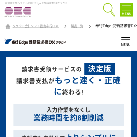
請求書受領システムの奉行Edge 受領請求書DXクラウド
奉行Edge 受領請求書D
クラウド会計ソフト勘定奉行OBC
製品一覧
決定版
請求書受領サービスの
もっと速く・正確
請求書支払が
に
終わる!
入力作業をなくし
業務時間を約8割削減