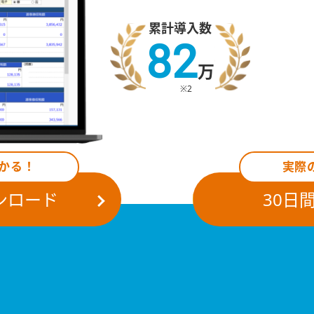
累計導入数
82
万
※2
かる！
実際
ンロード
30日