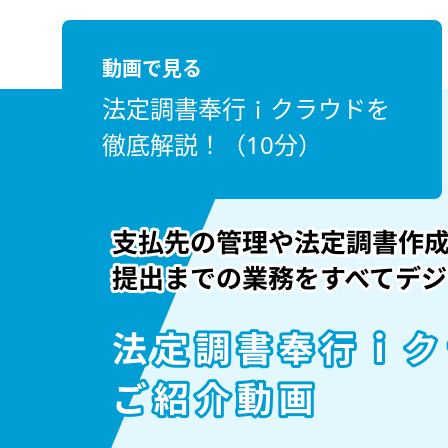
動画で見る
法定調書奉行ｉクラウドを
徹底解説！（10分）