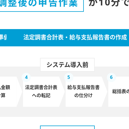
調整後の申告作業
が10分
準備
法定調書合計表・給与支払報告書の作成
システム導入前
4
5
6
払金額
法定調書合計表
給与支払報告書
総括表
合算
への転記
の仕分け