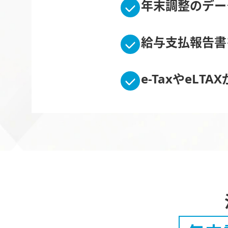
年末調整のデー
給与支払報告書
e-TaxやeLT