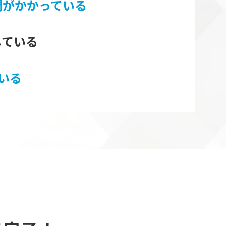
間がかかっている
している
いる
ら