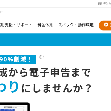
導入
ド
運用支援・サポート
料金体系
スペック・動作環境
※1
90%削減！
成から電子申告まで
わり
にしませんか？