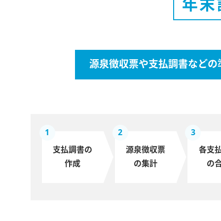
年末
源泉徴収票や支払調書などの
1
2
3
支払調書の
源泉徴収票
各支
作成
の集計
の