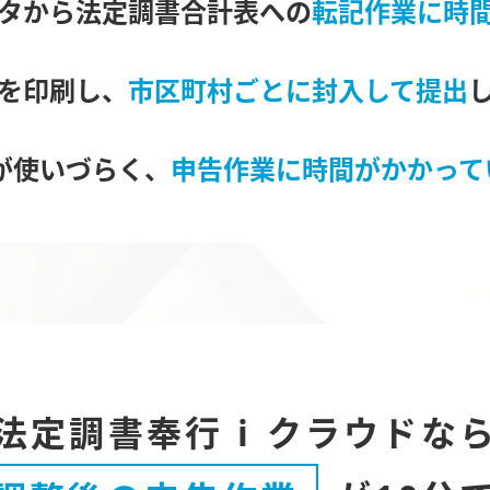
タから法定調書合計表への
転記作業に時
を印刷し、
市区町村ごとに封入して提出
AXが使いづらく、
申告作業に時間がかかって
法定調書奉行 i クラウドな