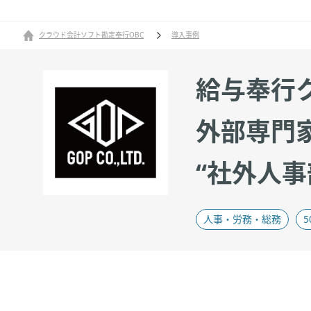
クラウド会計ソフト勘定奉行OBC
導入事例
給与奉行
外部専門
“社外人
人事・労務・総務​
5