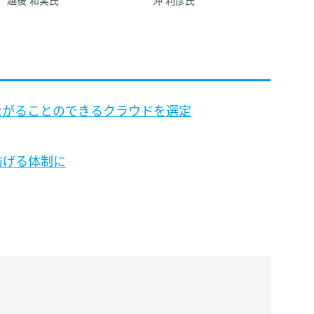
越後 和実氏
沖 利彦氏
ながることのできるクラウドを選定
防げる体制に