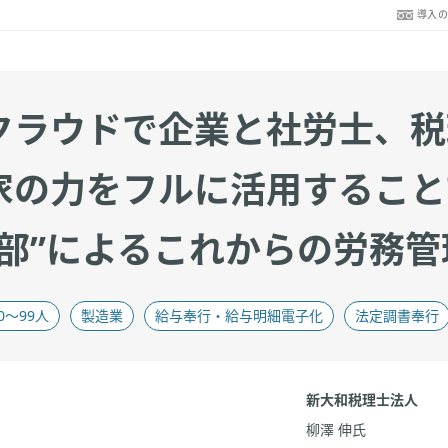
導入
クラウドで企業と社労士、税
家の力をフルに活用すること
事部”によるこれからの労務管
0〜99人
製造業
給与奉行・給与明細電子化
法定調書奉行
新大和税理士法人
柳澤 伸氏