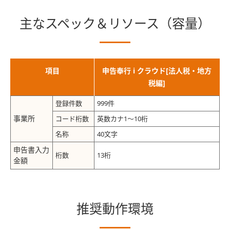
主なスペック＆リソース（容量）
項目
申告奉行 i クラウド[法人税・地方
税編]
登録件数
999件
事業所
コード桁数
英数カナ1～10桁
名称
40文字
申告書入力
桁数
13桁
金額
推奨動作環境