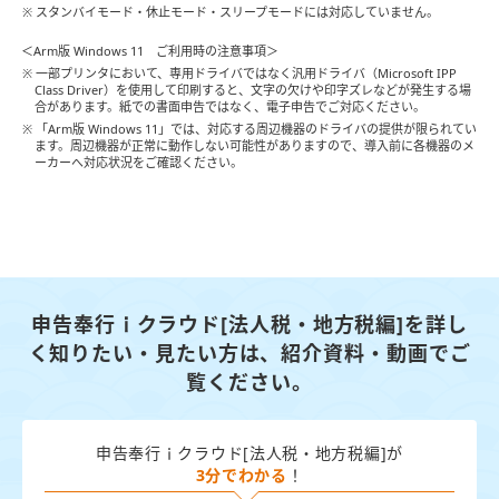
※ スタンバイモード・休⽌モード・スリープモードには対応していません。
＜Arm版 Windows 11 ご利用時の注意事項＞
※ 一部プリンタにおいて、専用ドライバではなく汎用ドライバ（Microsoft IPP
Class Driver）を使用して印刷すると、文字の欠けや印字ズレなどが発生する場
合があります。紙での書面申告ではなく、電子申告でご対応ください。
※ 「Arm版 Windows 11」では、対応する周辺機器のドライバの提供が限られてい
ます。周辺機器が正常に動作しない可能性がありますので、導入前に各機器のメ
ーカーへ対応状況をご確認ください。
申告奉行ｉクラウド[法人税・地方税編]を詳し
く知りたい・見たい方は、
紹介資料・動画でご
覧ください。
申告奉行ｉクラウド[法人税・地方税編]が
3分でわかる
！