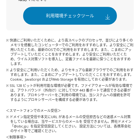
利用環境チェックツール
※ 快適にご利用いただくために、より高スペックのプロセッサ、並びにより多くの
メモリを搭載したコンピューターでのご利用をおすすめします。より安全にご利
用いただくため、最新のOSでのご利用をおすすめします。また、こまめにアッ
プデートしていただくことをおすすめします。より安全にご利用いただくた
め、ウイルス対策ソフトを導⼊し、定義ファイルを最新に保つことをおすすめ
します。
※ より安全にご利用いただくため、よりセキュアな最新ブラウザでのご利用をおす
すめします。また、こまめにアップデートしていただくことをおすすめします。
Cookie、JavaScript およびWeb Storage を有効にしておく必要があります。
※ SSL 128 ビットが利用可能な環境が必要です。ファイアウォールが有効な環境で
は、アウトバウンド（外向け）に対してTCP 443 番ポートで通信できる必要が
あります。プロキシサーバーをご利用の環境では、当システムへの接続を許可
するようにプロキシサーバーを構成する必要があります。
＜スマートフォンでのメール受信＞
※ ドメイン指定受信や本文にURL があるメールの受信拒否などの迷惑メール対策
をしている場合は、当サービスからのメールを 受信できません。弊社ドメイン
「@obc.jp」を指定受信設定してください。 設定方法については、各携帯会社
のサイト等でご確認ください。
＜制限事項＞