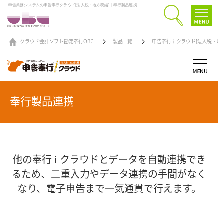
申告業務システムの申告奉行クラウド[法人税・地方税編]｜奉行製品連携
クラウド会計ソフト勘定奉行OBC
製品一覧
申告奉行ｉクラウド[法人税・
奉行製品連携
他の奉行 i クラウドとデータを自動連携でき
るため、
二重入力やデータ連携の手間がなく
なり、電子申告まで一気通貫で行えます。