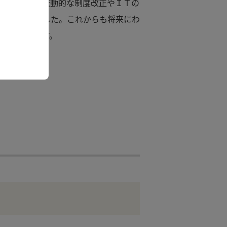
も突発的かつ流動的な制度改正やＩＴの
対応してきました。これからも将来にわ
実に対応します。