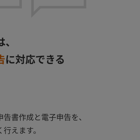
は、
告
に対応できる
申告書作成と電子申告を、
く行えます。