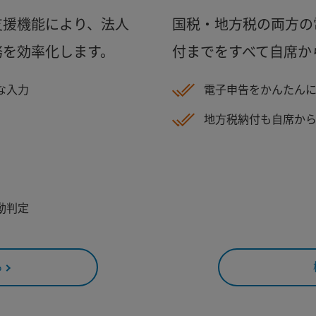
支援機能により、法人
国税・地方税の両方の
務を効率化します。
付までをすべて自席か
な入力
電子申告をかんたん
地方税納付も自席か
動判定
る