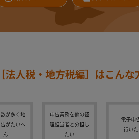
1［法人税・地方税編］はこんな
所数が多く地
申告業務を他の経
電子申
申告がたいへ
理担当者と分担し
行いた
ん
たい