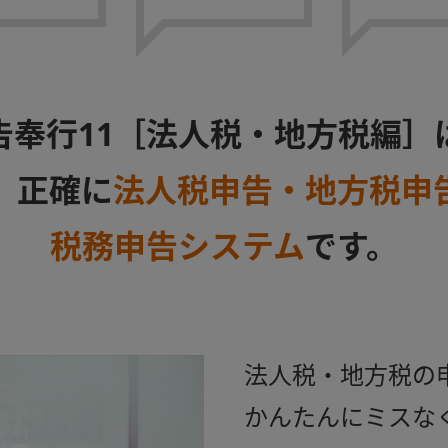
告奉行11［法人税・地方税編］
、正確に
法人税申告・地方税申
税務申告システム
です。
法人税・地方税の
かんたんにミスな