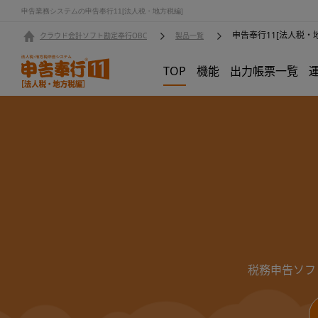
申告業務システムの申告奉行11[法人税・地方税編]
申告奉行11[法人税・
クラウド会計ソフト勘定奉行OBC
製品一覧
TOP
機能
出力帳票一覧
税務申告ソフ