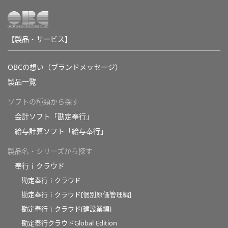
【製品・サービス】
OBCの想い（ブランドメッセージ）
製品一覧
ソフトの種類から探す
会計ソフト「勘定奉行」
給与計算ソフト「給与奉行」
製品名・シリーズから探す
奉行ｉクラウド
勘定奉行ｉクラウド
勘定奉行ｉクラウド[個別原価管理編]
勘定奉行ｉクラウド[建設業編]
勘定奉行クラウドGlobal Edition