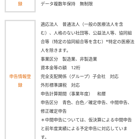
録
データ複数年保持 無制限
適応法人 普通法人（一般の医療法人を含
む）、人格のない社団等、公益法人等、協同組
合等（特定の協同組合等を含む）*特定の医療法
人を除きます。
事業区分 製造業、非製造業
資本金等の額 12桁
申告情報登
完全支配関係（グループ）子会社 対応
録
外形標準課税 対応
申告計算期間（事業年度） 和暦
申告区分 青色、白色／確定申告、中間申告、
修正確定申告
＊中間申告については、仮決算による中間申告
と前年度実績による予定申告に対応していま
す。