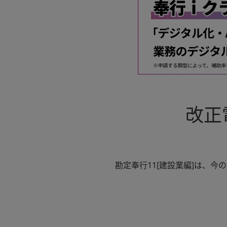
改正
勘定奉行11[建設業編]は、