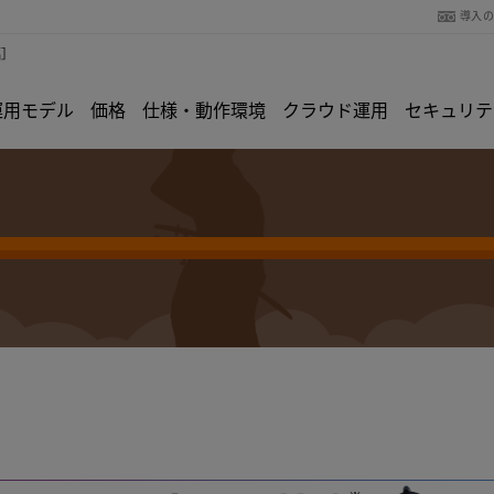
導入
編］
運用モデル
価格
仕様・動作環境
クラウド運用
セキュリテ
勘定奉行11[建設業編]
ご紹介資料DLはこちら