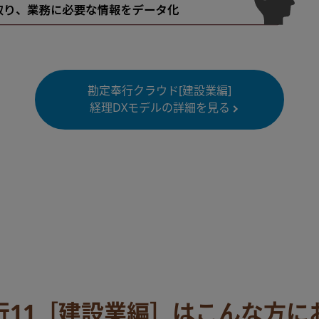
勘定奉行クラウド[建設業編]
経理DXモデルの詳細を見る
行11［建設業編］はこんな方に