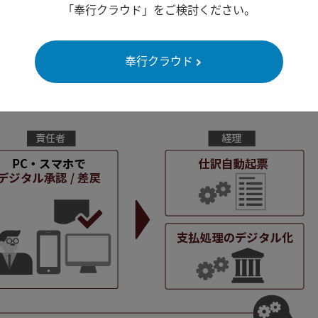
定奉⾏クラウド経理DXモ
「奉行クラウド」をご検討ください。
奉行クラウド
、クラウド型の「勘定奉⾏クラウド[建設業編]経理DXモデル」
完結でき、精度と生産性の高い経理DXを実現できます。