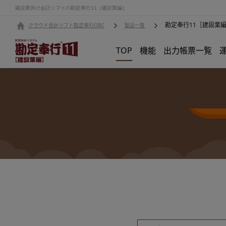
建設業向け会計ソフトの勘定奉行11［建設業編］
勘定奉行11［建設業
クラウド会計ソフト勘定奉行OBC
製品一覧
TOP
機能
出力帳票一覧