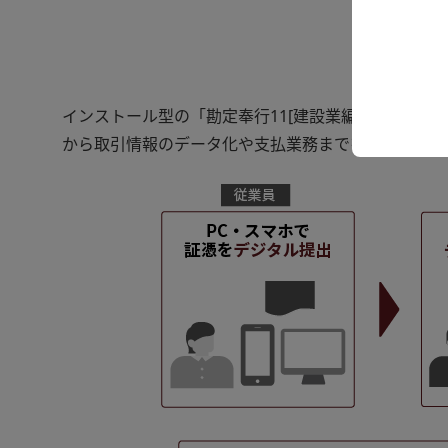
「勘
インストール型の「勘定奉行11[建設業編]ではなく
から取引情報のデータ化や支払業務までをデジタルで